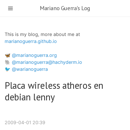
Skip
Mariano Guerra's Log
to
main
content
This is my blog, more about me at
marianoguerra.github.io
🦋 @marianoguerra.org
🐘 @marianoguerra@hachyderm.io
🐦 @warianoguerra
Placa wireless atheros en
debian lenny
2009-04-01 20:39