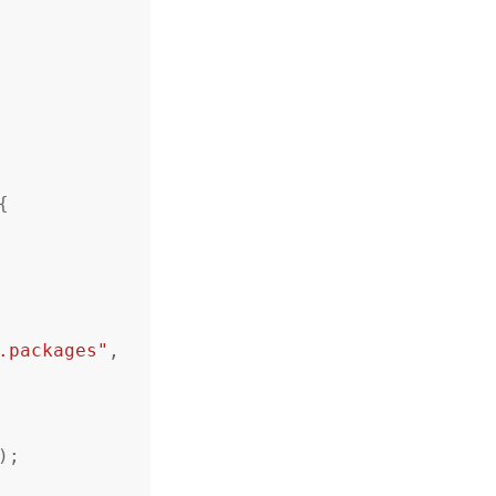
{
.packages"
,
);