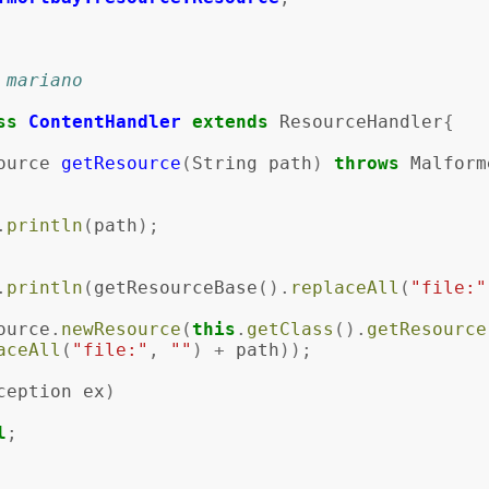
r mariano
ss
ContentHandler
extends
ResourceHandler
{
ource
getResource
(
String
path
)
throws
Malform
.
println
(
path
);
.
println
(
getResourceBase
().
replaceAll
(
"file:"
ource
.
newResource
(
this
.
getClass
().
getResource
aceAll
(
"file:"
,
""
)
+
path
));
ception
ex
)
l
;