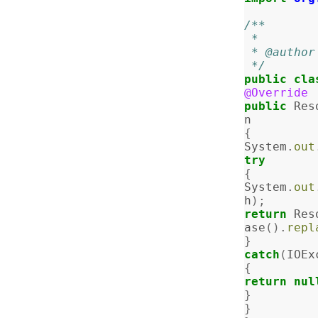
/**
 *
 * @autho
 */
public
cla
@Override
public
Res
n
{
System
.
out
try
{
System
.
out
h
);
return
Res
ase
().
repl
}
catch
(
IOEx
{
return
nul
}
}