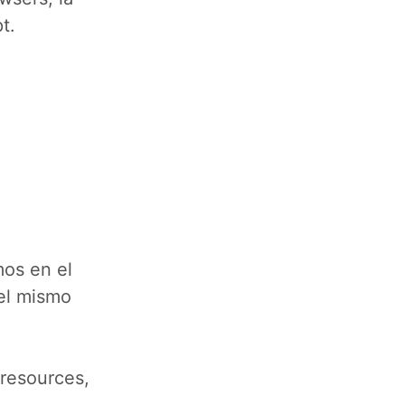
t.
mos en el
el mismo
resources,