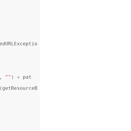
edURLExceptio
,
""
)
+
pat
(
getResourceB