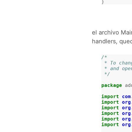
}
el archivo Mai
handlers, qued
/*
 * To cha
 * and op
 */
package
ad
import
com
import
org
import
org
import
org
import
org
import
org