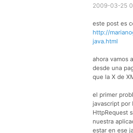
2009-03-25 0
este post es c
http://mariano
java.html
ahora vamos a
desde una pag
que la X de X
el primer pro
javascript por
HttpRequest so
nuestra aplicac
estar en ese ja