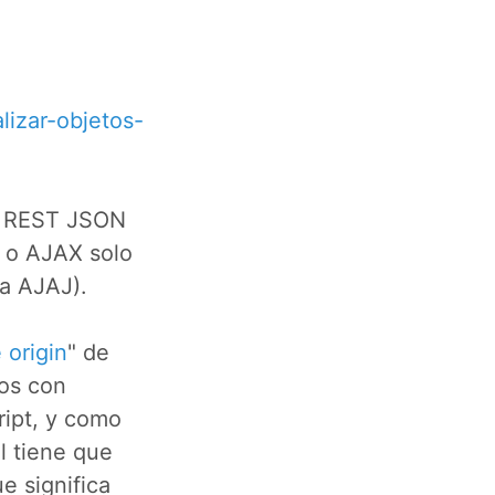
lizar-objetos-
PI REST JSON
 o AJAX solo
a AJAJ).
 origin
" de
cos con
ript, y como
ml tiene que
ue significa