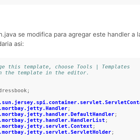
n.java se modifica para agregar este handler a la
aria asi:
nge this template, choose Tools | Templates
en the template in the editor.
dressbook
;
.sun.jersey.spi.container.servlet.ServletCont
.mortbay.jetty.Handler
;
.mortbay.jetty.handler.DefaultHandler
;
.mortbay.jetty.handler.HandlerList
;
.mortbay.jetty.servlet.Context
;
.mortbay.jetty.servlet.ServletHolder
;