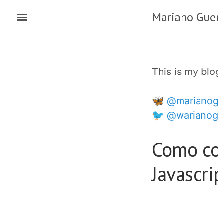
Skip
Mariano Guer
to
main
content
This is my bl
🦋 @marianog
🐦 @warianog
Como co
Javascri