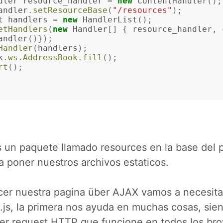
dler
resource_handler
=
new
ContentHandler
();
andler
.
setResourceBase
(
"/resources"
);
t
handlers
=
new
HandlerList
();
etHandlers
(
new
Handler
[]
{
resource_handler
,
andler
()});
Handler
(
handlers
);
k
.
ws
.
AddressBook
.
fill
();
rt
();
 un paquete llamado resources en la base del 
 poner nuestros archivos estaticos.
er nuestra pagina über AJAX vamos a necesitar 
.js, la primera nos ayuda en muchas cosas, sie
cer request HTTP que funcione en todos los bro