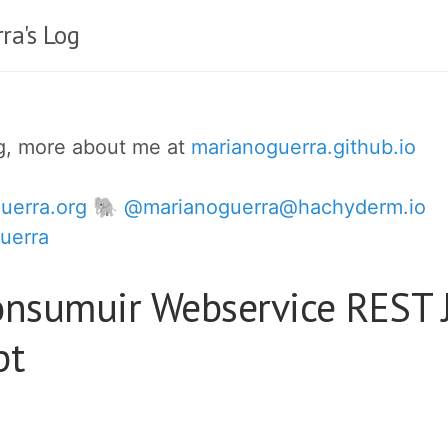
ra's Log
og, more about me at
marianoguerra.github.io
uerra.org
🐘 @marianoguerra@hachyderm.io
uerra
nsumuir Webservice REST 
pt