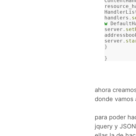
ContentHan
resource_h
HandlerLis
handlers
.
s
w
DefaultH
server
.
set
addressboo
server
.
sta
}
}
ahora creamos
donde vamos a
para poder hac
jquery y JSON
ellas la de ha