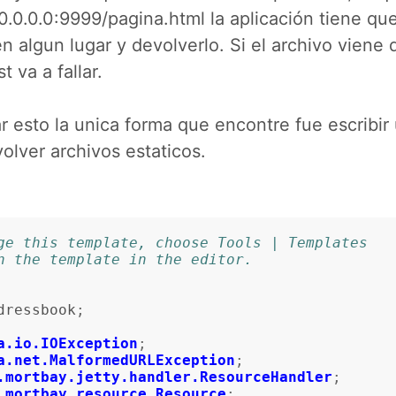
 0.0.0.0:9999/pagina.html la aplicación tiene qu
 en algun lugar y devolverlo. Si el archivo viene 
 va a fallar.
r esto la unica forma que encontre fue escribir
lver archivos estaticos.
nge this template, choose Tools | Templates
en the template in the editor.
dressbook
;
a.io.IOException
;
a.net.MalformedURLException
;
.mortbay.jetty.handler.ResourceHandler
;
.mortbay.resource.Resource
;