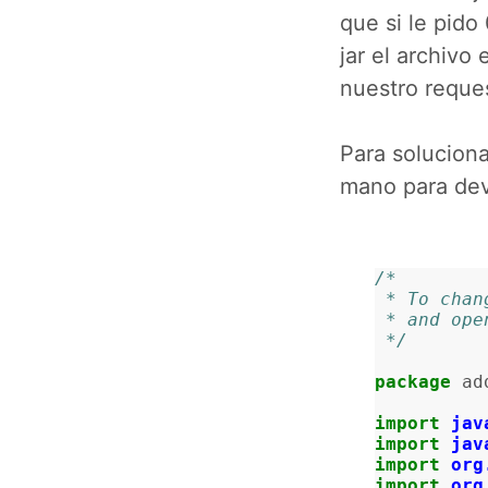
que si le pido
jar el archivo
nuestro request
Para soluciona
mano para devo
/*
 * To cha
 * and op
 */
package
ad
import
jav
import
jav
import
org
import
org