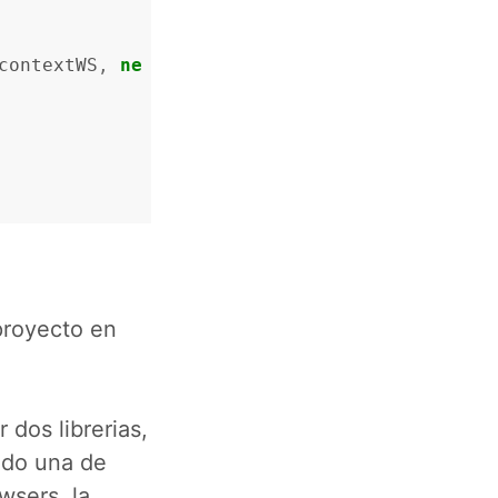
contextWS
,
ne
proyecto en
dos librerias,
ndo una de
wsers, la