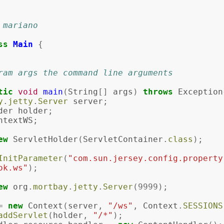
r mariano
ss
Main
{
 @param args the command line arguments
tic
void
main
(
String
[]
args
)
throws
Exception
y
.
jetty
.
Server
server
;
der
holder
;
ntextWS
;
ew
ServletHolder
(
ServletContainer
.
class
);
InitParameter
(
"com.sun.jersey.config.property
ok.ws"
);
ew
org
.
mortbay
.
jetty
.
Server
(
9999
);
=
new
Context
(
server
,
"/ws"
,
Context
.
SESSIONS
addServlet
(
holder
,
"/*"
);