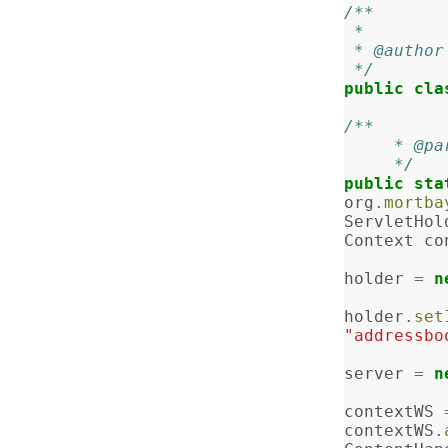
/**
 *
 * @autho
 */
public
cla
/**
     *
     */
public
sta
org
.
mortba
ServletHol
Context
co
holder
=
n
holder
.
set
"addressbo
server
=
n
contextWS
contextWS
.