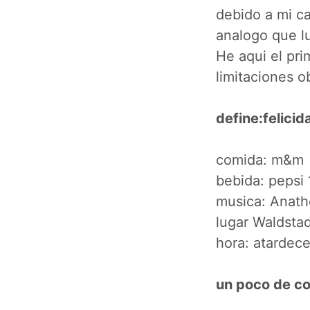
debido a mi c
analogo que lu
He aqui el pri
limitaciones o
define:felicid
comida: m&m
bebida: pepsi 
musica: Anath
lugar Waldsta
hora: atardece
un poco de c