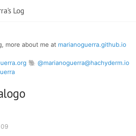
ra's Log
og, more about me at
marianoguerra.github.io
uerra.org
🐘 @marianoguerra@hachyderm.io
uerra
alogo
:09