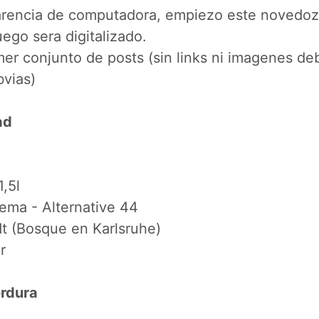
arencia de computadora, empiezo este novedozo
ego sera digitalizado.
mer conjunto de posts (sin links ni imagenes deb
bvias)
ad
1,5l
ema - Alternative 44
dt (Bosque en Karlsruhe)
r
ordura