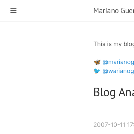
Skip
Mariano Guer
to
main
content
This is my bl
🦋 @marianog
🐦 @warianog
Blog An
2007-10-11 17