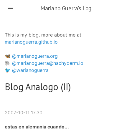
Skip
Mariano Guerra's Log
to
main
content
This is my blog, more about me at
marianoguerra.github.io
🦋 @marianoguerra.org
🐘 @marianoguerra@hachyderm.io
🐦 @warianoguerra
Blog Analogo (II)
2007-10-11 17:30
estas en alemania cuando...