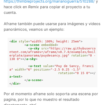
https://thimbleprojects.org/marianoguerra/510288/
y
hace click en
Remix
para copiar el proyecto a tu
cuenta.
Aframe también puede usarse para imágenes y videos
panorámicos, veamos un ejemplo:
<
div
style
=
"width: 100%; height: 25em"
>
<
a-scene
embedded
>
<
a-sky
src
=
"https://raw.githubuserco
ntent.com/aframevr/aframe/v0.7.0/examples/boil
erplate/panorama/puydesancy.jpg"
rotation
=
"0 -
130 0"
></
a-sky
>
<
a-text
value
=
"Puy de Sancy, Franci
a"
width
=
"6"
position
=
"-2.5 0.25 -1.5"
rotation
=
"0 15 0"
></
a-text
>
</
a-scene
>
</
div
>
Por el momento aframe solo soporta una escena por
pagina, por lo que no muestro el resultado