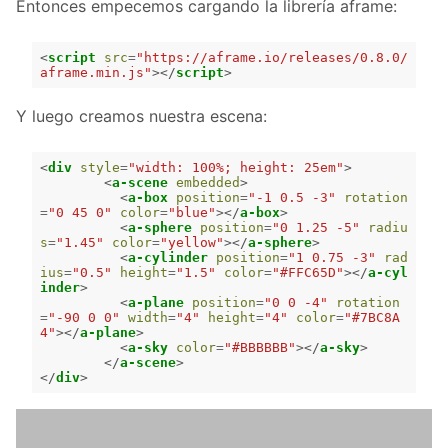
Entonces empecemos cargando la librería aframe:
<
script
src
=
"https://aframe.io/releases/0.8.0/
aframe.min.js"
></
script
>
Y luego creamos nuestra escena:
<
div
style
=
"width: 100%; height: 25em"
>
<
a-scene
embedded
>
<
a-box
position
=
"-1 0.5 -3"
rotation
=
"0 45 0"
color
=
"blue"
></
a-box
>
<
a-sphere
position
=
"0 1.25 -5"
radiu
s
=
"1.45"
color
=
"yellow"
></
a-sphere
>
<
a-cylinder
position
=
"1 0.75 -3"
rad
ius
=
"0.5"
height
=
"1.5"
color
=
"#FFC65D"
></
a-cyl
inder
>
<
a-plane
position
=
"0 0 -4"
rotation
=
"-90 0 0"
width
=
"4"
height
=
"4"
color
=
"#7BC8A
4"
></
a-plane
>
<
a-sky
color
=
"#BBBBBB"
></
a-sky
>
</
a-scene
>
</
div
>