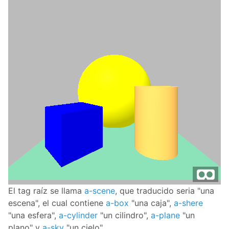
El tag raíz se llama
a-scene
, que traducido seria "una
escena", el cual contiene
a-box
"una caja",
a-shere
"una esfera",
a-cylinder
"un cilindro",
a-plane
"un
plano" y
a-sky
"un cielo".