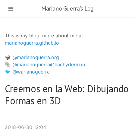
Skip
Mariano Guerra's Log
to
main
content
This is my blog, more about me at
marianoguerra.github.io
🦋 @marianoguerra.org
🐘 @marianoguerra@hachyderm.io
🐦 @warianoguerra
Creemos en la Web: Dibujando
Formas en 3D
2018-06-30 12:04