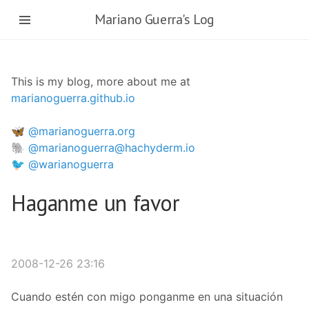
Skip
Mariano Guerra's Log
to
main
content
This is my blog, more about me at
marianoguerra.github.io
🦋 @marianoguerra.org
🐘 @marianoguerra@hachyderm.io
🐦 @warianoguerra
Haganme un favor
2008-12-26 23:16
Cuando estén con migo ponganme en una situación