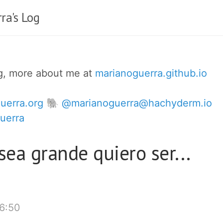
ra's Log
og, more about me at
marianoguerra.github.io
uerra.org
🐘 @marianoguerra@hachyderm.io
uerra
ea grande quiero ser...
6:50