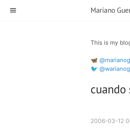
Skip
Mariano Guer
to
main
content
This is my bl
🦋 @marianog
🐦 @warianog
cuando s
2006-03-12 0