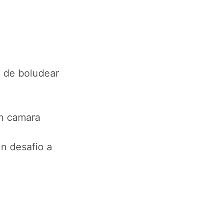
a de boludear
en camara
n desafio a