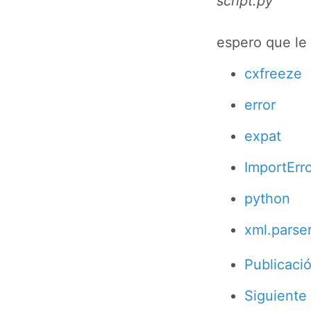
script.py
espero que le 
cxfreeze
error
expat
ImportErr
python
xml.parse
Publicació
Siguiente