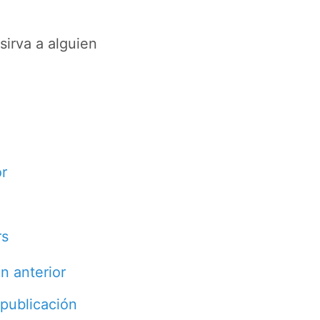
sirva a alguien
or
rs
n anterior
 publicación