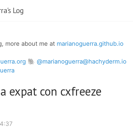
ra's Log
og, more about me at
marianoguerra.github.io
uerra.org
🐘 @marianoguerra@hachyderm.io
uerra
a expat con cxfreeze
4:37