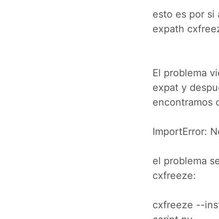
esto es por s
expath cxfree
El problema v
expat y despu
encontramos c
ImportError: 
el problema s
cxfreeze:
cxfreeze --ins