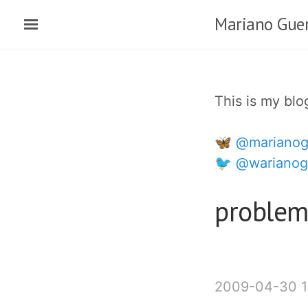
Ir
Mariano Guer
al
contenido
principal
This is my bl
🦋 @marianog
🐦 @warianog
problem
2009-04-30 1