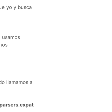
que yo y busca
, usamos
 nos
ndo llamamos a
parsers.expat