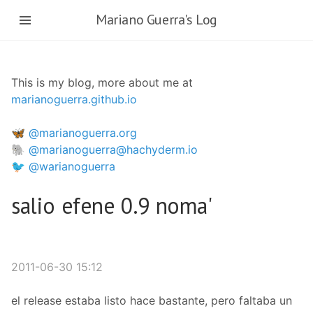
Skip
Mariano Guerra's Log
to
main
content
This is my blog, more about me at
marianoguerra.github.io
🦋 @marianoguerra.org
🐘 @marianoguerra@hachyderm.io
🐦 @warianoguerra
salio efene 0.9 noma'
2011-06-30 15:12
el release estaba listo hace bastante, pero faltaba un