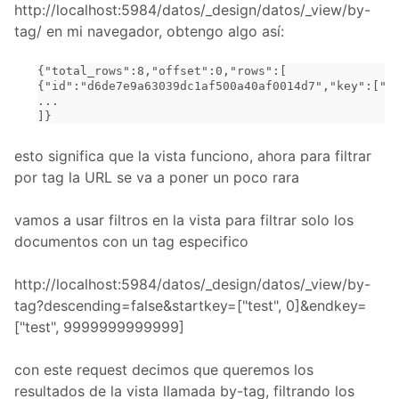
http://localhost:5984/datos/_design/datos/_view/by-
tag/ en mi navegador, obtengo algo así:
{"total_rows":8,"offset":0,"rows":[
{"id":"d6de7e9a63039dc1af500a40af0014d7","key":["b
...
]}
esto significa que la vista funciono, ahora para filtrar
por tag la URL se va a poner un poco rara
vamos a usar filtros en la vista para filtrar solo los
documentos con un tag especifico
http://localhost:5984/datos/_design/datos/_view/by-
tag?descending=false&startkey=["test", 0]&endkey=
["test", 9999999999999]
con este request decimos que queremos los
resultados de la vista llamada by-tag, filtrando los