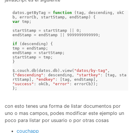
datos
.
getByTag
=
function
(
tag
,
descending
,
okC
b
,
errorCb
,
startStamp
,
endStamp
)
{
var
tmp
;
startStamp
=
startStamp
||
0
;
endStamp
=
endStamp
||
9999999999999
;
if
(
descending
)
{
tmp
=
endStamp
;
endStamp
=
startStamp
;
startStamp
=
tmp
;
}
$
.
couch
.
db
(
datos
.
db
).
view
(
"datos/by-tag"
,
{
"descending"
:
descending
,
"startkey"
:
[
tag
,
sta
rtStamp
],
"endkey"
:
[
tag
,
endStamp
],
"success"
:
okCb
,
"error"
:
errorCb
});
};
con esto tenes una forma de listar documentos por
uno o mas campos, podes modificar este ejemplo un
poco para listar por usuario o por otras cosas
couchapp