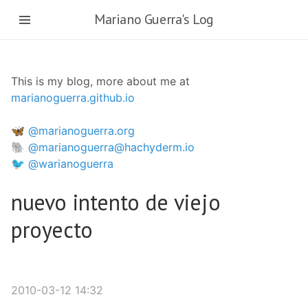
Skip
Mariano Guerra's Log
to
main
content
This is my blog, more about me at
marianoguerra.github.io
🦋 @marianoguerra.org
🐘 @marianoguerra@hachyderm.io
🐦 @warianoguerra
nuevo intento de viejo
proyecto
2010-03-12 14:32