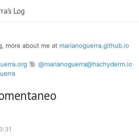
ra's Log
og, more about me at
marianoguerra.github.io
uerra.org
🐘 @marianoguerra@hachyderm.io
uerra
momentaneo
3:31