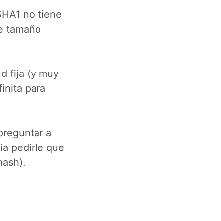
SHA1 no tiene
de tamaño
d fija (y muy
inita para
preguntar a
ria pedirle que
hash).