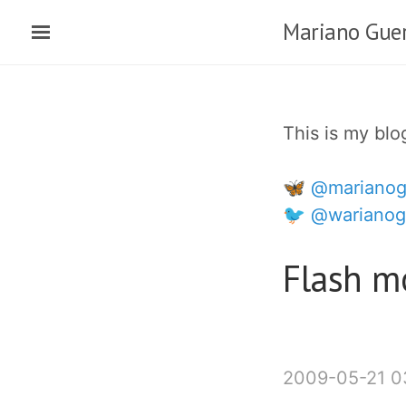
Skip
Mariano Guer
to
main
content
This is my bl
🦋 @marianog
🐦 @warianog
Flash 
2009-05-21 0