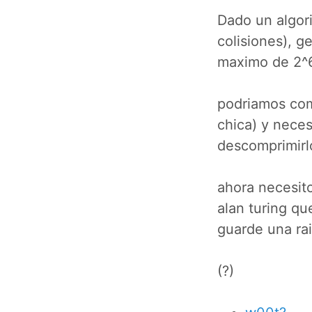
Dado un algor
colisiones), g
maximo de 2^6
podriamos comp
chica) y neces
descomprimirlo
ahora necesito
alan turing qu
guarde una rai
(?)