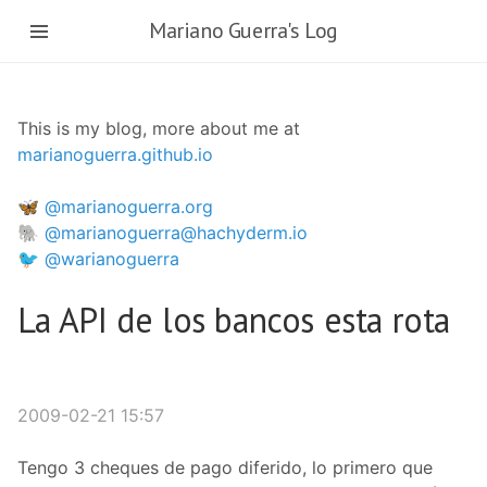
Skip
Mariano Guerra's Log
to
main
content
This is my blog, more about me at
marianoguerra.github.io
🦋 @marianoguerra.org
🐘 @marianoguerra@hachyderm.io
🐦 @warianoguerra
La API de los bancos esta rota
2009-02-21 15:57
Tengo 3 cheques de pago diferido, lo primero que