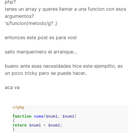
php?
tenes un array y queres llamar a una funcion con esos
argumentos?
's/funcion/metodo/g? ;)
entonces este post es para vos!
salio marquerinero el arranque...
bueno ante esas necesidades hice este ejemplito, es
un poco tricky pero se puede hacer..
aca va
<?php
function
suma
(
$num1
,
$num2
)
{
return
$num1
+
$num2
;
}