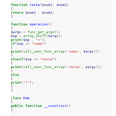
function
resta
(
$num1
,
$num2
)
{
return
$num1
-
$num2
;
}
function
operacion
()
{
$args
=
func_get_args
();
$op
=
array_shift
(
$args
);
print
(
$op
.
'='
);
if
(
$op
==
"suma"
)
{
print
(
call_user_func_array
(
'suma'
,
$args
));
}
elseif
(
$op
==
"resta"
)
{
print
(
call_user_func_array
(
'resta'
,
$args
));
}
else
{
print
(
'?'
);
}
}
class
Foo
{
public
function
__construct
()
{