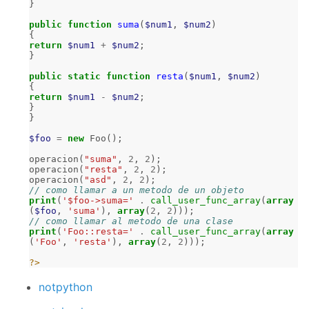
}
public
function
suma
(
$num1
,
$num2
)
{
return
$num1
+
$num2
;
}
public
static
function
resta
(
$num1
,
$num2
)
{
return
$num1
-
$num2
;
}
}
$foo
=
new
Foo
();
operacion
(
"suma"
,
2
,
2
);
operacion
(
"resta"
,
2
,
2
);
operacion
(
"asd"
,
2
,
2
);
// como llamar a un metodo de un objeto
print
(
'$foo->suma='
.
call_user_func_array
(
array
(
$foo
,
'suma'
),
array
(
2
,
2
)));
// como llamar al metodo de una clase
print
(
'Foo::resta='
.
call_user_func_array
(
array
(
'Foo'
,
'resta'
),
array
(
2
,
2
)));
?>
notpython