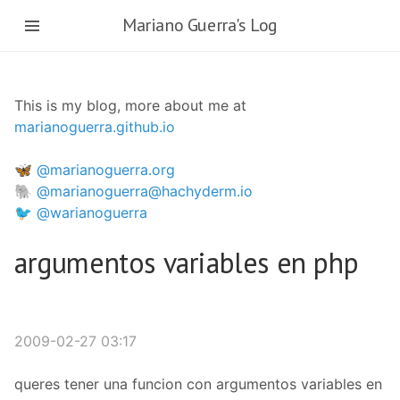
Skip
Mariano Guerra's Log
to
main
content
This is my blog, more about me at
marianoguerra.github.io
🦋 @marianoguerra.org
🐘 @marianoguerra@hachyderm.io
🐦 @warianoguerra
argumentos variables en php
2009-02-27 03:17
queres tener una funcion con argumentos variables en