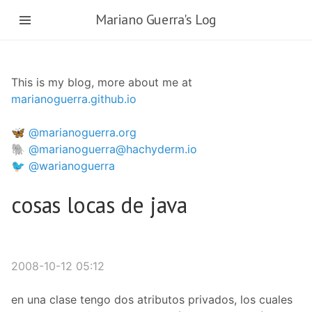
Skip
Mariano Guerra's Log
to
main
content
This is my blog, more about me at
marianoguerra.github.io
🦋 @marianoguerra.org
🐘 @marianoguerra@hachyderm.io
🐦 @warianoguerra
cosas locas de java
2008-10-12 05:12
en una clase tengo dos atributos privados, los cuales