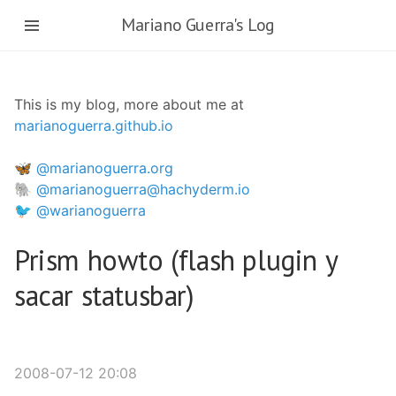
Skip
Mariano Guerra's Log
to
main
content
This is my blog, more about me at
marianoguerra.github.io
🦋 @marianoguerra.org
🐘 @marianoguerra@hachyderm.io
🐦 @warianoguerra
Prism howto (flash plugin y
sacar statusbar)
2008-07-12 20:08