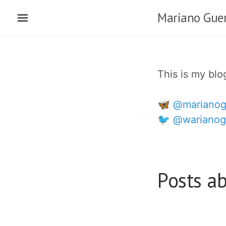
Skip
Mariano Guer
to
main
content
This is my bl
🦋 @marianog
🐦 @warianog
Posts ab