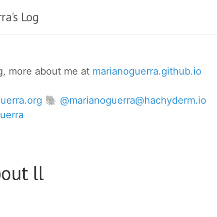
ra's Log
og, more about me at
marianoguerra.github.io
uerra.org
🐘 @marianoguerra@hachyderm.io
uerra
out ll